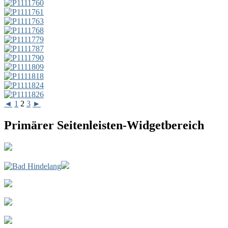
◄
1
2
3
►
Primärer Seitenleisten-Widgetbereich